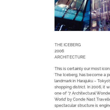
THE ICEBERG
2006
ARCHITECTURE
This is certainly our most iconi
The Iceberg, has become a p
landmark in Harajuku – Tokyo’
shopping district. In 2006, it
one of ‘7 Architectural Wonde
World’ by Conde Nast Travelle
spectacular structure is engi