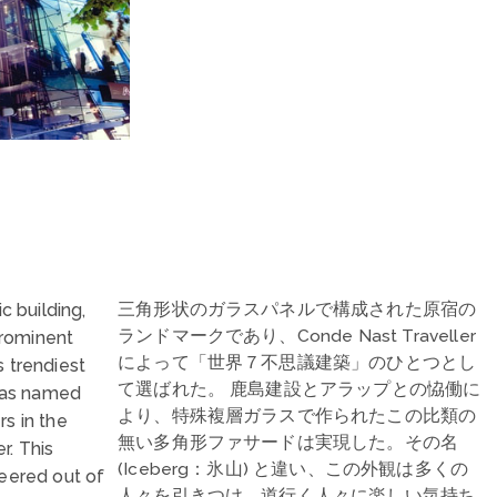
三角形状のガラスパネルで構成された原宿の
c building,
ランドマークであり、Conde Nast Traveller
rominent
によって「世界７不思議建築」のひとつとし
s trendiest
て選ばれた。 鹿島建設とアラップとの恊働に
 was named
より、特殊複層ガラスで作られたこの比類の
rs in the
無い多角形ファサードは実現した。その名
r. This
(Iceberg：氷山) と違い、この外観は多くの
neered out of
人々を引きつけ、道行く人々に楽しい気持ち