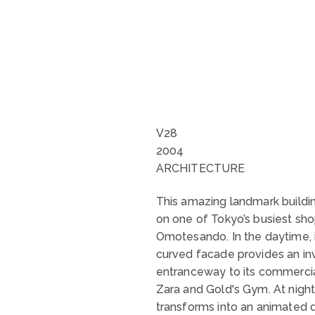
V28
2004
ARCHITECTURE
This amazing landmark buildin
on one of Tokyo’s busiest sho
Omotesando. In the daytime, i
curved facade provides an inv
entranceway to its commercia
Zara and Gold's Gym. At night,
transforms into an animated 