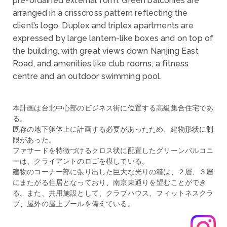
pre-ordained external form. Green balconies are
arranged in a crisscross pattern reflecting the
client’s logo. Duplex and triplex apartments are
expressed by large lantern-like boxes and on top of
the building, with great views down Nanjing East
Road, and amenities like club rooms, a fitness
centre and an outdoor swimming pool.
本計画は台北中心部のビジネス街に位置する高級集合住宅であ
る。
既存の地下躯体上に計画する必要があったため、建物形状に制
限があった。
ファサードを特徴づけるクロス状に配置したグリーンバルコニ
ーは、クライアントのロゴを模している。
建物のコーナー部に張り出した巨大な光りの箱は、２層、３層
にまたがる住居となっており、南京東通りを望むことができ
る。また、共用施設として、クラブハウス、フィットネスクラ
ブ、屋外の屋上プールを備えている。